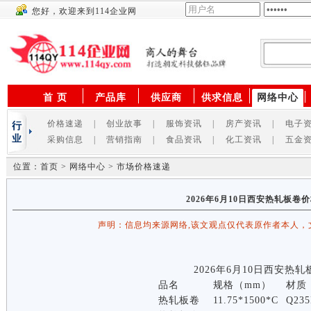
您好，欢迎来到114企业网
供应商
首 页
产品库
供应商
供求信息
网络中心
价格速递
|
创业故事
|
服饰资讯
|
房产资讯
|
电子
采购信息
|
营销指南
|
食品资讯
|
化工资讯
|
五金
位置：首页 > 网络中心 > 市场价格速递
2026年6月10日西安热轧板卷
声明：信息均来源网络,该文观点仅代表原作者本人，
2026年6月10日西安热
品名
规格（mm）
材质
热轧板卷
11.75*1500*C
Q235