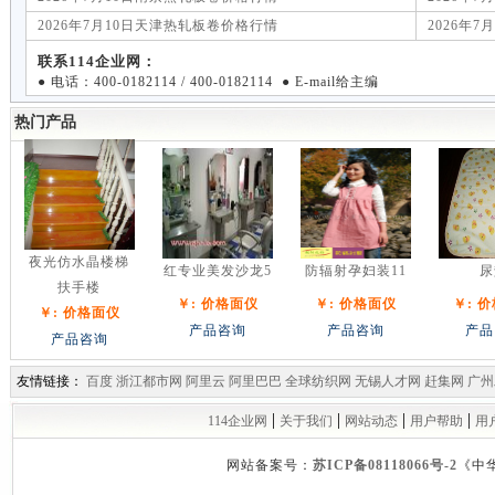
2026年7月10日天津热轧板卷价格行情
2026年
联系114企业网：
● 电话：400-0182114 / 400-0182114 ● E-mail给主编
热门产品
夜光仿水晶楼梯
红专业美发沙龙5
防辐射孕妇装11
尿
扶手楼
￥: 价格面仪
￥: 价格面仪
￥: 
￥: 价格面仪
产品咨询
产品咨询
产品
产品咨询
友情链接：
百度
浙江都市网
阿里云
阿里巴巴
全球纺织网
无锡人才网
赶集网
广州
|
|
|
|
114企业网
关于我们
网站动态
用户帮助
用
网站备案号：
苏ICP备08118066号-2
《中